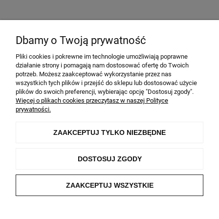
Dbamy o Twoją prywatność
Pliki cookies i pokrewne im technologie umożliwiają poprawne
Pomoc
działanie strony i pomagają nam dostosować ofertę do Twoich
potrzeb. Możesz zaakceptować wykorzystanie przez nas
wszystkich tych plików i przejść do sklepu lub dostosować użycie
Moje konto
plików do swoich preferencji, wybierając opcję "Dostosuj zgody".
Więcej o plikach cookies przeczytasz w naszej Polityce
Płatności i dostawa
prywatności.
Informacje
ZAAKCEPTUJ TYLKO NIEZBĘDNE
O nas
DOSTOSUJ ZGODY
Wszelkie prawa zastrzeżone. Wykorzystanie zdjęć bez zgody administratora
ZAAKCEPTUJ WSZYSTKIE
strony jest zabronione oraz będzie skutkowało konsekwencjami prawnymi.