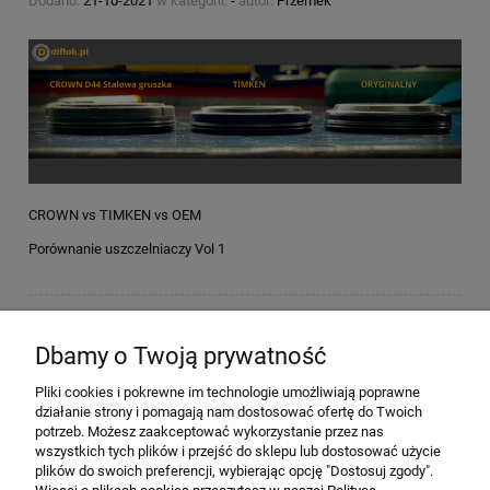
Dodano:
21-10-2021
w kategorii:
-
autor:
Przemek
CROWN vs TIMKEN vs OEM
Porównanie uszczelniaczy Vol 1
czytaj całość »
Dbamy o Twoją prywatność
Pliki cookies i pokrewne im technologie umożliwiają poprawne
Pomoc
działanie strony i pomagają nam dostosować ofertę do Twoich
potrzeb. Możesz zaakceptować wykorzystanie przez nas
wszystkich tych plików i przejść do sklepu lub dostosować użycie
Moje konto
plików do swoich preferencji, wybierając opcję "Dostosuj zgody".