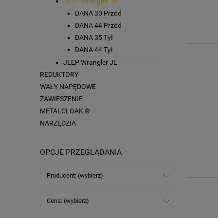
JEEP Wrangler JK
DANA 30 Przód
DANA 44 Przód
DANA 35 Tył
DANA 44 Tył
JEEP Wrangler JL
REDUKTORY
WAŁY NAPĘDOWE
ZAWIESZENIE
METALCLOAK ®
NARZĘDZIA
OPCJE PRZEGLĄDANIA
Producent: (wybierz)
Cena: (wybierz)