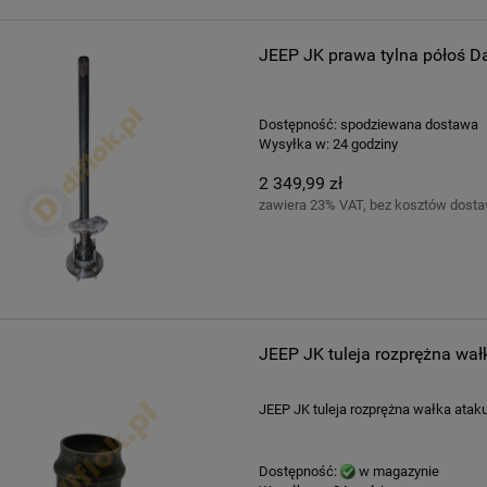
JEEP JK prawa tylna półoś Da
Dostępność:
spodziewana dostawa
Wysyłka w:
24 godziny
2 349,99 zł
zawiera 23% VAT, bez kosztów dost
JEEP JK tuleja rozprężna wał
JEEP JK tuleja rozprężna wałka atak
Dostępność:
w magazynie