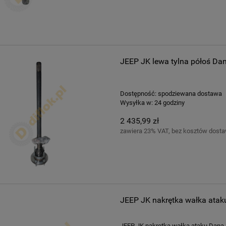
JEEP JK lewa tylna półoś Dan
Dostępność:
spodziewana dostawa
Wysyłka w:
24 godziny
2 435,99 zł
zawiera 23% VAT, bez kosztów dost
JEEP JK nakrętka wałka atak
JEEP JK nakrętka wałka ataku Dana 