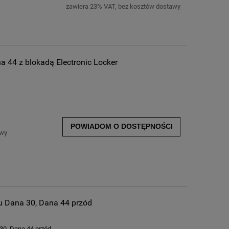
zawiera 23% VAT, bez kosztów dostawy
a 44 z blokadą Electronic Locker
POWIADOM O DOSTĘPNOŚCI
awy
u Dana 30, Dana 44 przód
30, Dana 44 przód